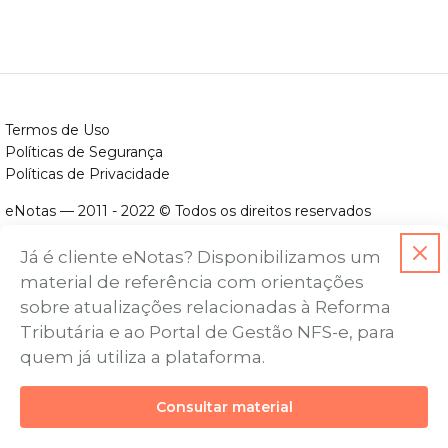
Termos de Uso
Políticas de Segurança
Políticas de Privacidade
eNotas — 2011 - 2022 © Todos os direitos reservados
ENOTAS DESENVOLVIMENTO DE SOFTWARES LTDA.
Já é cliente eNotas? Disponibilizamos um
CNPJ nº. 14.422.279/0001-06
material de referência com orientações
Endereço: Avenida Assis Chateaubriand, nº 499, Bairro Floresta,
sobre atualizações relacionadas à Reforma
Belo Horizonte - MG, CEP nº 30.150-101
Tributária e ao Portal de Gestão NFS-e, para
quem já utiliza a plataforma.
Consultar material