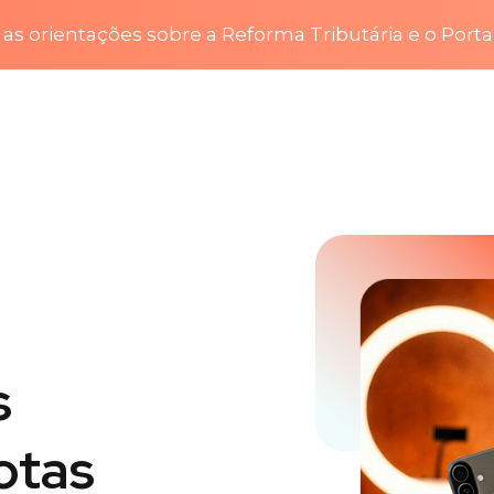
as orientações sobre a Reforma Tributária e o Porta
s
otas