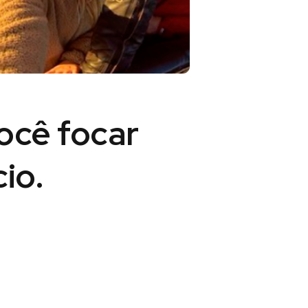
você
focar
io.