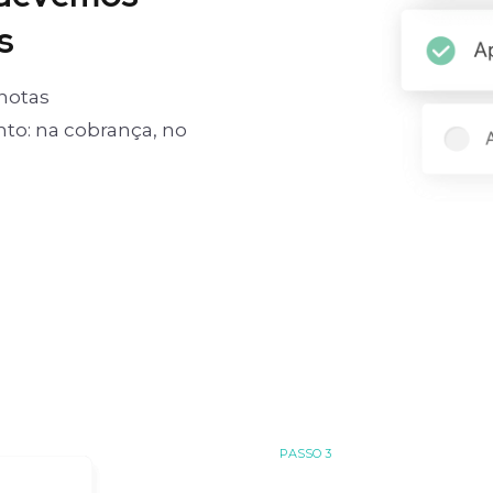
s
notas
o: na cobrança, no
PASSO 3