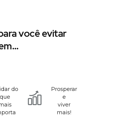
ara você evitar
r em…
idar do
Prosperar
que
e
mais
viver
mporta
mais!