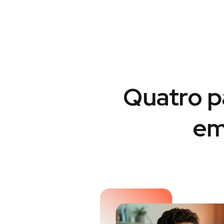
Quatro p
em