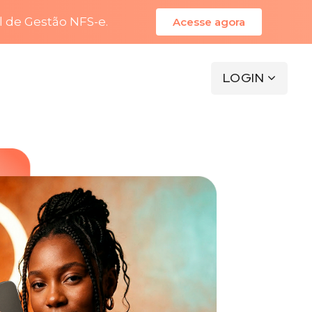
l de Gestão NFS-e.
Acesse agora
LOGIN