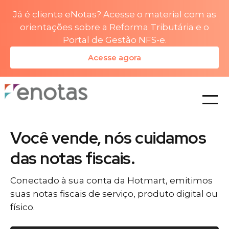
Já é cliente eNotas? Acesse o material com as
orientações sobre a Reforma Tributária e o
Portal de Gestão NFS-e.
Acesse agora
planos
Você vende, nós cuidamos
das notas fiscais.
Conectado à sua conta da Hotmart, emitimos
suas notas fiscais de serviço, produto digital ou
físico.