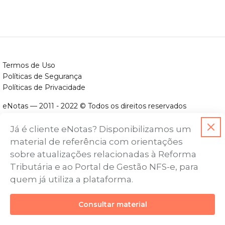
Termos de Uso
Políticas de Segurança
Políticas de Privacidade
eNotas — 2011 - 2022 © Todos os direitos reservados
ENOTAS DESENVOLVIMENTO DE SOFTWARES LTDA.
Já é cliente eNotas? Disponibilizamos um
CNPJ nº. 14.422.279/0001-06
material de referência com orientações
Endereço: Avenida Assis Chateaubriand, nº 499, Bairro Floresta,
sobre atualizações relacionadas à Reforma
Belo Horizonte - MG, CEP nº 30.150-101
Tributária e ao Portal de Gestão NFS-e, para
quem já utiliza a plataforma.
Consultar material