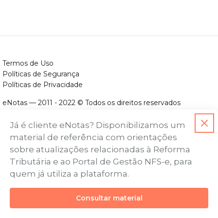
Termos de Uso
Políticas de Segurança
Políticas de Privacidade
eNotas — 2011 - 2022 © Todos os direitos reservados
ENOTAS DESENVOLVIMENTO DE SOFTWARES LTDA.
Já é cliente eNotas? Disponibilizamos um
CNPJ nº. 14.422.279/0001-06
material de referência com orientações
Endereço: Avenida Assis Chateaubriand, nº 499, Bairro Floresta,
sobre atualizações relacionadas à Reforma
Belo Horizonte - MG, CEP nº 30.150-101
Tributária e ao Portal de Gestão NFS-e, para
quem já utiliza a plataforma.
Consultar material