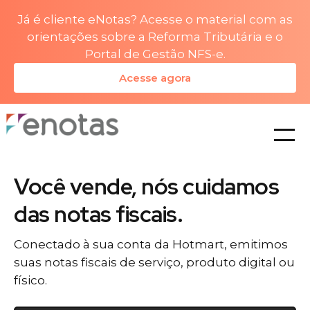
Já é cliente eNotas? Acesse o material com as
orientações sobre a Reforma Tributária e o
Portal de Gestão NFS-e.
Acesse agora
planos
Você vende, nós cuidamos
das notas fiscais.
Conectado à sua conta da Hotmart, emitimos
suas notas fiscais de serviço, produto digital ou
físico.