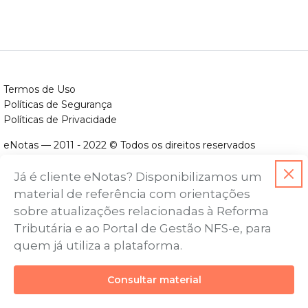
Termos de Uso
Políticas de Segurança
Políticas de Privacidade
eNotas — 2011 - 2022 © Todos os direitos reservados
ENOTAS DESENVOLVIMENTO DE SOFTWARES LTDA.
Já é cliente eNotas? Disponibilizamos um
CNPJ nº. 14.422.279/0001-06
material de referência com orientações
Endereço: Avenida Assis Chateaubriand, nº 499, Bairro Floresta,
sobre atualizações relacionadas à Reforma
Belo Horizonte - MG, CEP nº 30.150-101
Tributária e ao Portal de Gestão NFS-e, para
quem já utiliza a plataforma.
Consultar material