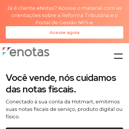
Já é cliente eNotas? Acesse o material com as
orientações sobre a Reforma Tributária e o
Portal de Gestão NFS-e.
Acesse agora
planos
Você vende, nós cuidamos
das notas fiscais.
Conectado à sua conta da Hotmart, emitimos
suas notas fiscais de serviço, produto digital ou
físico.