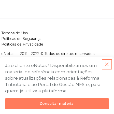
Termos de Uso
Políticas de Segurança
Políticas de Privacidade
eNotas — 2011 - 2022 © Todos os direitos reservados
ENOTAS DESENVOLVIMENTO DE SOFTWARES LTDA.
Já é cliente eNotas? Disponibilizamos um
CNPJ nº. 14.422.279/0001-06
material de referência com orientações
Endereço: Avenida Assis Chateaubriand, nº 499, Bairro Floresta,
sobre atualizações relacionadas à Reforma
Belo Horizonte - MG, CEP nº 30.150-101
Tributária e ao Portal de Gestão NFS-e, para
quem já utiliza a plataforma.
Consultar material