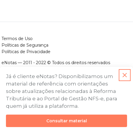
Termos de Uso
Políticas de Segurança
Políticas de Privacidade
eNotas — 2011 - 2022 © Todos os direitos reservados
ENOTAS DESENVOLVIMENTO DE SOFTWARES LTDA.
Já é cliente eNotas? Disponibilizamos um
CNPJ nº. 14.422.279/0001-06
material de referência com orientações
Endereço: Avenida Assis Chateaubriand, nº 499, Bairro Floresta,
sobre atualizações relacionadas à Reforma
Belo Horizonte - MG, CEP nº 30.150-101
Tributária e ao Portal de Gestão NFS-e, para
quem já utiliza a plataforma.
Consultar material