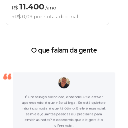
11.400
R$
/ano
+R$ 0,09 por nota adicional
O que falam da gente
Eu tinha um funcionário para fazer só a emissão
das Notas Fiscais, e agora ele pode trabalhar
com outras coisas que agregam muito mais
para a empresa.
Vivian Mazzeo - Bebê Ativo